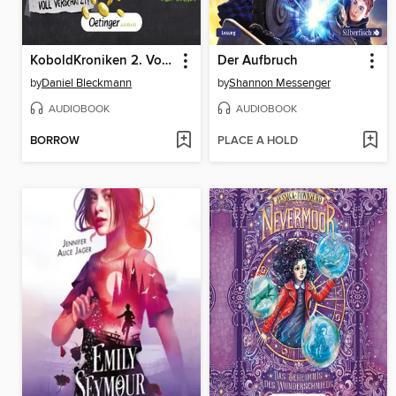
KoboldKroniken 2. Voll verschatzt!
Der Aufbruch
by
Daniel Bleckmann
by
Shannon Messenger
AUDIOBOOK
AUDIOBOOK
BORROW
PLACE A HOLD