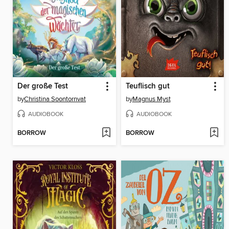
Der große Test
Teuflisch gut
by
Christina Soontornvat
by
Magnus Myst
AUDIOBOOK
AUDIOBOOK
BORROW
BORROW