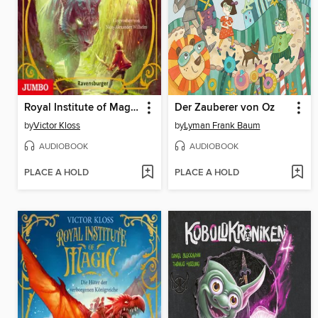
Royal Institute of Magic. Auf den Spuren des Schattensuchers [Band 2 (Ungekürzt)]
Der Zauberer von Oz
by
Victor Kloss
by
Lyman Frank Baum
AUDIOBOOK
AUDIOBOOK
PLACE A HOLD
PLACE A HOLD