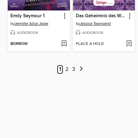
Emily Seymour 1
Das Geheimnis des Wunderschmieds
by
Jennifer Alice Jager
by
Jessica Townsend
AUDIOBOOK
AUDIOBOOK
BORROW
PLACE A HOLD
1
2
3