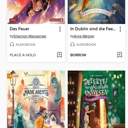
Das Feuer
In Dublin sind die Feen los!
by
Shannon Messenger
by
Anja Wagner
AUDIOBOOK
AUDIOBOOK
PLACE A HOLD
BORROW