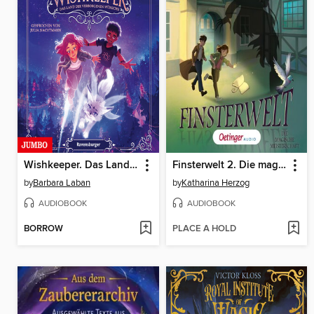
Wishkeeper. Das Land der verborgenen Wünsche [Band 1 (ungekürzt)]
Finsterwelt 2. Die magische Meisterschaft
by
Barbara Laban
by
Katharina Herzog
AUDIOBOOK
AUDIOBOOK
BORROW
PLACE A HOLD