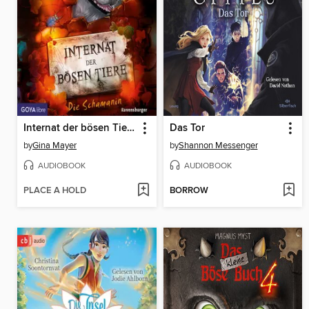
Internat der bösen Tiere. Die Schamanin [Band 5 (Ungekürzt)]
Das Tor
by
Gina Mayer
by
Shannon Messenger
AUDIOBOOK
AUDIOBOOK
PLACE A HOLD
BORROW