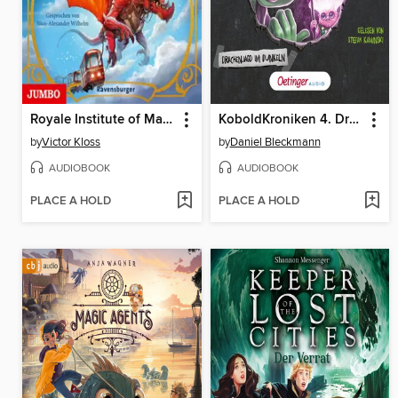
Royale Institute of Magic. Die Hüter der verborgenen Königreiche [Band 1 (Ungekürzt)]
KoboldKroniken 4. Drachenjagd im Dunkeln
by
Victor Kloss
by
Daniel Bleckmann
AUDIOBOOK
AUDIOBOOK
PLACE A HOLD
PLACE A HOLD