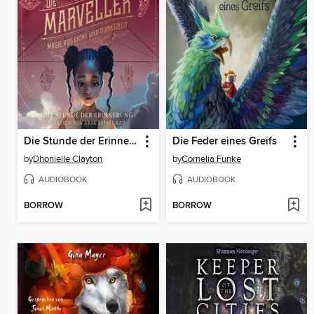
Die Stunde der Erinnerung
Die Feder eines Greifs
by
Dhonielle Clayton
by
Cornelia Funke
AUDIOBOOK
AUDIOBOOK
BORROW
BORROW