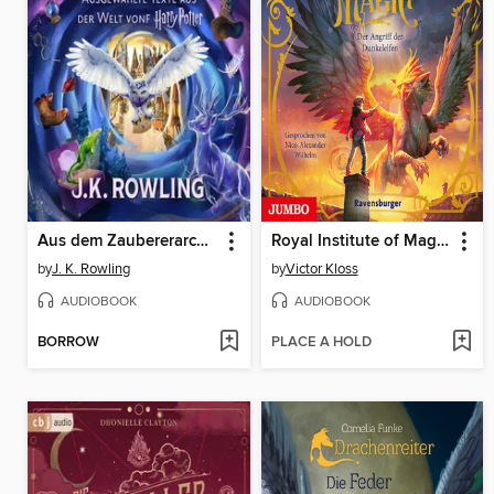
Aus dem Zaubererarchiv
Royal Institute of Magic. Der Angriff der Dunkelelfen (Band 3 [ungekürzt])
by
J. K. Rowling
by
Victor Kloss
AUDIOBOOK
AUDIOBOOK
BORROW
PLACE A HOLD