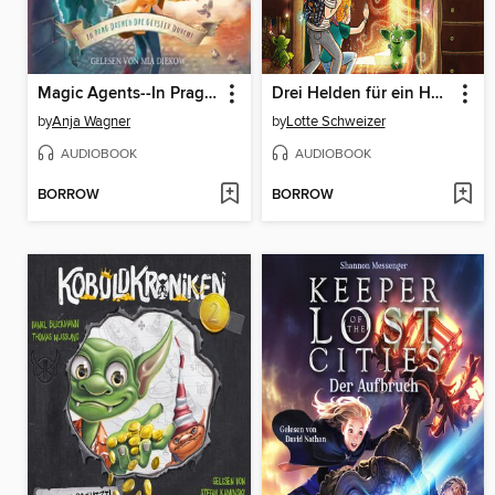
Magic Agents--In Prag drehen die Geister durch!
Drei Helden für ein Honigbrot--Detektei für magisches Unwesen, Band 1
by
Anja Wagner
by
Lotte Schweizer
AUDIOBOOK
AUDIOBOOK
BORROW
BORROW