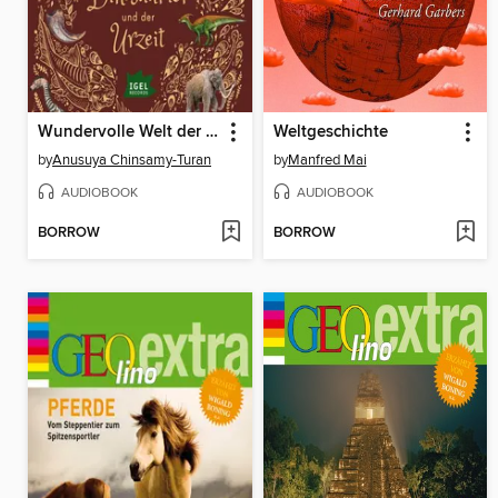
Wundervolle Welt der Dinosaurier und der Urzeit
Weltgeschichte
by
Anusuya Chinsamy-Turan
by
Manfred Mai
AUDIOBOOK
AUDIOBOOK
BORROW
BORROW