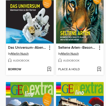
Das Universum--Abenteuerreise zu den Sternen
Seltene Arten--Besondere Tiere, bedrohte Pflanzen und mutige Naturschützer
by
Martin Nusch
by
Martin Nusch
AUDIOBOOK
AUDIOBOOK
BORROW
PLACE A HOLD