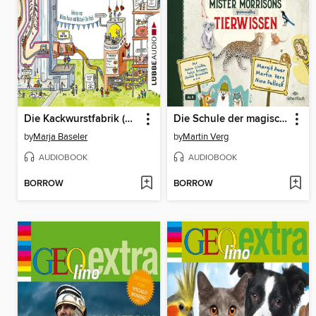
Die Kackwurstfabrik (Ungekürzt)
Die Schule der magischen Tiere
by
Marja Baseler
by
Martin Verg
AUDIOBOOK
AUDIOBOOK
BORROW
BORROW