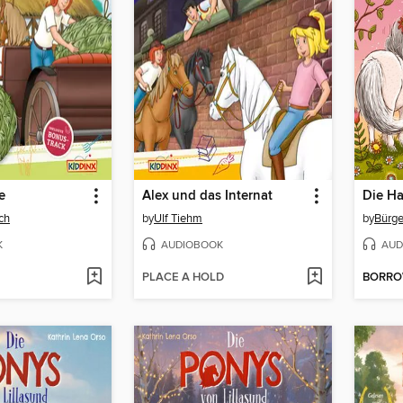
e
Alex und das Internat
Die Ha
ch
by
Ulf Tiehm
by
Bürge
K
AUDIOBOOK
AUD
PLACE A HOLD
BORR