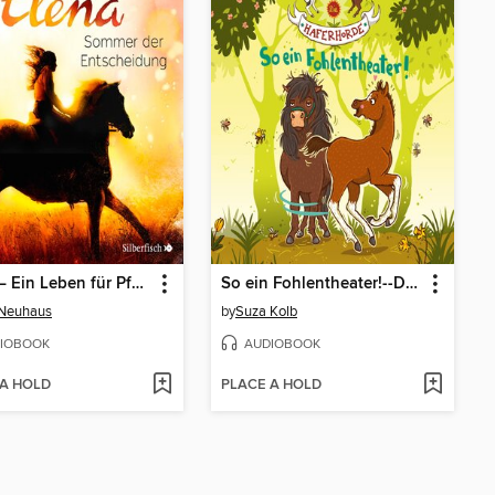
Elena – Ein Leben für Pferde 2
So ein Fohlentheater!--Die Haferhorde, Teil 8
 Neuhaus
by
Suza Kolb
IOBOOK
AUDIOBOOK
 A HOLD
PLACE A HOLD