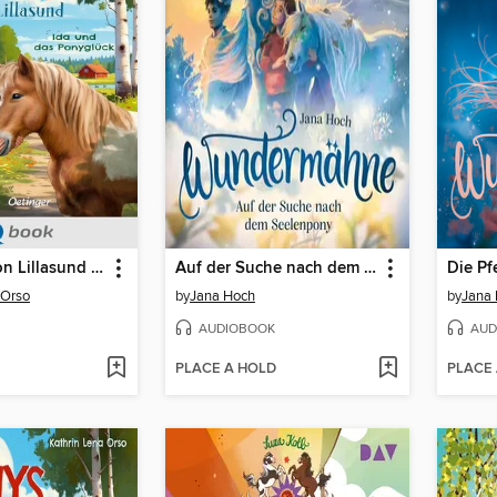
Die Ponys von Lillasund 1. Ida und das Ponyglück
Auf der Suche nach dem Seelenpony--Wundermähne, Band 2 (Ungekürzt)
 Orso
by
Jana Hoch
by
Jana
AUDIOBOOK
AUD
PLACE A HOLD
PLACE