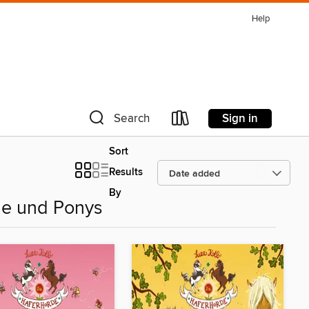
Help
Sign in
Search
Sort
Results
By
de und Ponys