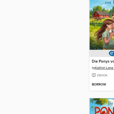
by
Kathrin Lena
EBOOK
BORROW