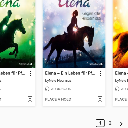
Elena – Ein Leben für Pferde 3
Elena – Ein Leben für Pferde 1
s
by
Nele Neuhaus
by
Nele
K
AUDIOBOOK
AUD
D
PLACE A HOLD
PLACE
1
2