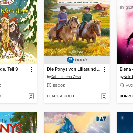
de, Teil 9
Die Ponys von Lillasund 2. Schatzsuche auf vier Hufen
by
Kathrin Lena Orso
by
Nele
K
EBOOK
AUD
D
PLACE A HOLD
BORR