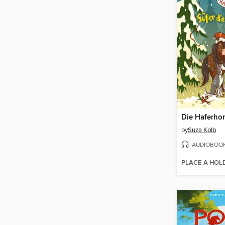
Die Haferhor
by
Suza Kolb
AUDIOBOO
PLACE A HOL