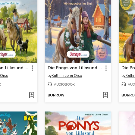
Die Ponys von Lillasund 4. Das Mittsommer-Turnier
Die Ponys von Lillasund 3. Winterzauber im Stall
 Orso
by
Kathrin Lena Orso
by
Kathr
K
AUDIOBOOK
AUD
BORROW
BORR