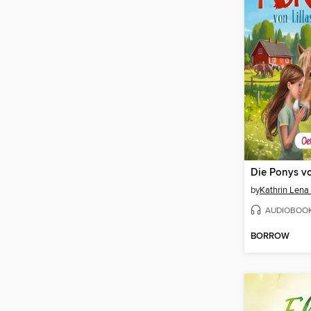
by
Kathrin Lena
AUDIOBOO
BORROW