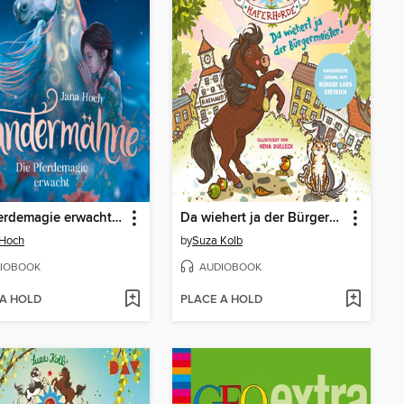
Die Pferdemagie erwacht--Wundermähne, Band 1 (Ungekürzt)
Da wiehert ja der Bürgermeister!--Die Haferhorde, Band 23 (Ungekürzt)
 Hoch
by
Suza Kolb
IOBOOK
AUDIOBOOK
 A HOLD
PLACE A HOLD