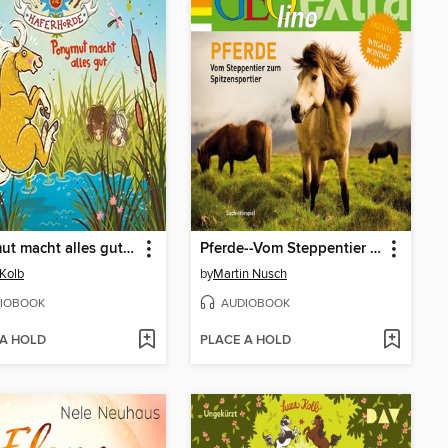
Ponymut macht alles gut--Die Haferhorde, Teil 21 (Ungekürzt)
Pferde--Vom Steppentier zum Spitzensportler -
Kolb
by
Martin Nusch
IOBOOK
AUDIOBOOK
 A HOLD
PLACE A HOLD