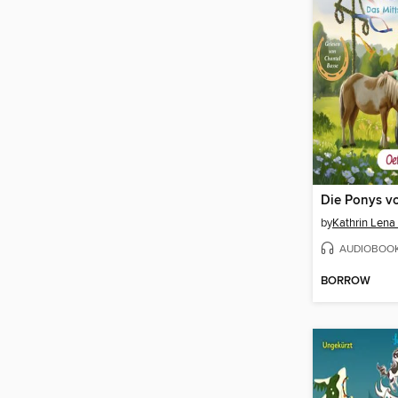
by
Kathrin Lena
AUDIOBOO
BORROW