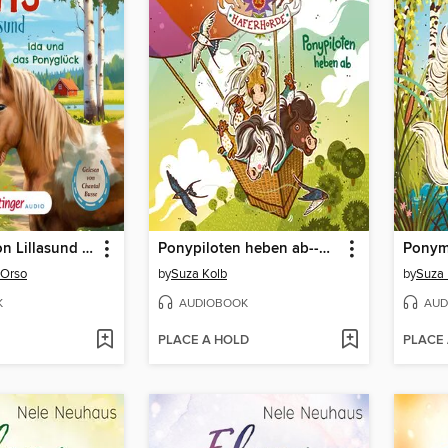
Die Ponys von Lillasund 1. Ida und das Ponyglück
Ponypiloten heben ab--Die Haferhorde, Band 22 (Ungekürzt)
 Orso
by
Suza Kolb
by
Suza 
K
AUDIOBOOK
AUD
PLACE A HOLD
PLACE