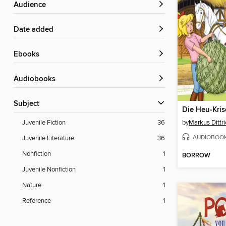
Audience
Date added
ebooks
Audiobooks
Subject
Die Heu-Kris
by
Markus Dittri
Juvenile Fiction
36
AUDIOBOO
Juvenile Literature
36
Nonfiction
1
BORROW
Juvenile Nonfiction
1
Nature
1
Reference
1