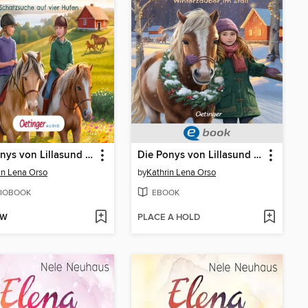
Die Ponys von Lillasund 2. Schatzsuche auf vier Hufen
Die Ponys von Lillasund 3. Winterzauber im Stall
in Lena Orso
by
Kathrin Lena Orso
IOBOOK
EBOOK
OW
PLACE A HOLD