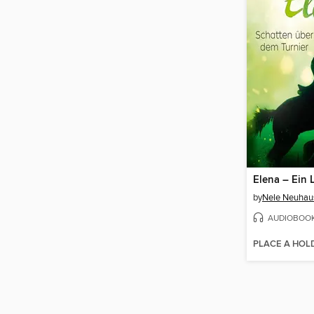
by
Nele Neuhau
AUDIOBOO
PLACE A HOL