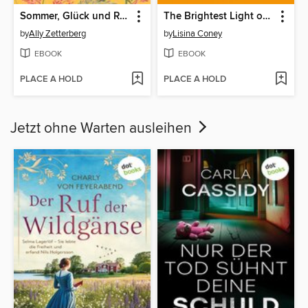
Sommer, Glück und Ringelblumen
The Brightest Light of Sunshine
by
Ally Zetterberg
by
Lisina Coney
EBOOK
EBOOK
PLACE A HOLD
PLACE A HOLD
Jetzt ohne Warten ausleihen