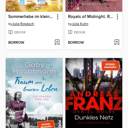
Sommerliebe im kleinen Eisladen am Meer
Royals of Midnight. Rabenfluch (Royal Shadows 2)
by
Julia Rogasch
by
Julia Kuhn
EBOOK
EBOOK
BORROW
BORROW