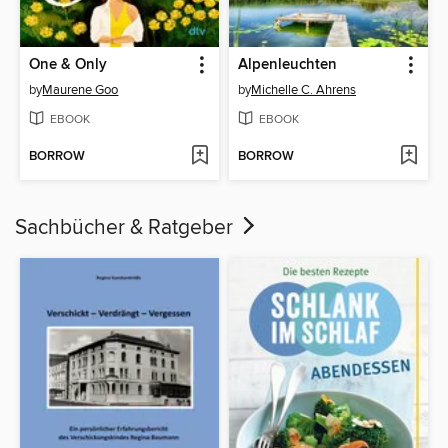
One & Only
Alpenleuchten
by
Maurene Goo
by
Michelle C. Ahrens
EBOOK
EBOOK
BORROW
BORROW
Sachbücher & Ratgeber