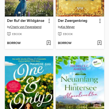
Der Ruf der Wildgänse
Der Zwergenkrieg
by
Charly von Feyerabend
by
Kai Meyer
EBOOK
EBOOK
BORROW
BORROW