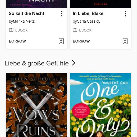
So kalt die Nacht
In Liebe, Blake
by
Marika Neitz
by
Carla Cassidy
EBOOK
EBOOK
BORROW
BORROW
Liebe & große Gefühle