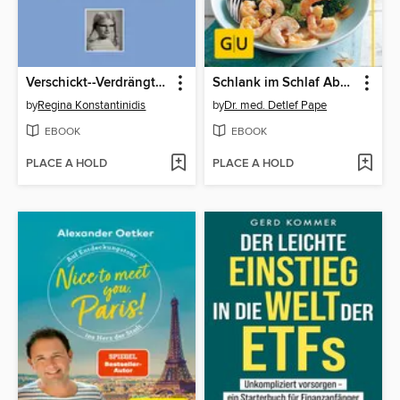
Verschickt--Verdrängt--Vergessen
Schlank im Schlaf Abendessen
by
Regina Konstantinidis
by
Dr. med. Detlef Pape
EBOOK
EBOOK
PLACE A HOLD
PLACE A HOLD