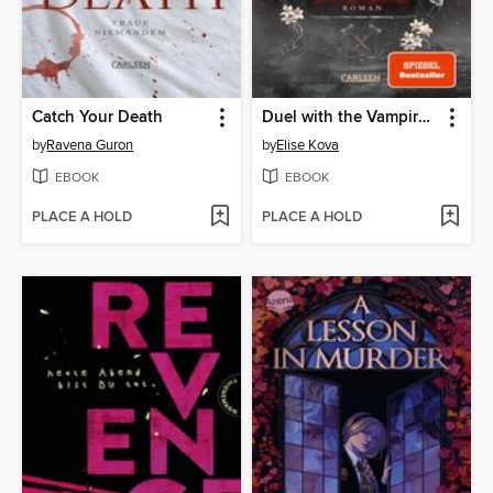
Catch Your Death
Duel with the Vampire Lord
by
Ravena Guron
by
Elise Kova
EBOOK
EBOOK
PLACE A HOLD
PLACE A HOLD