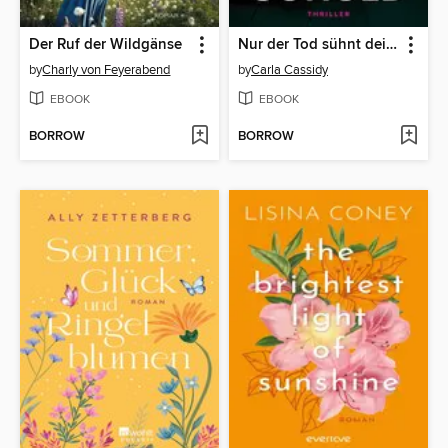
Der Ruf der Wildgänse
Nur der Tod sühnt deine Schuld
by
Charly von Feyerabend
by
Carla Cassidy
EBOOK
EBOOK
BORROW
BORROW