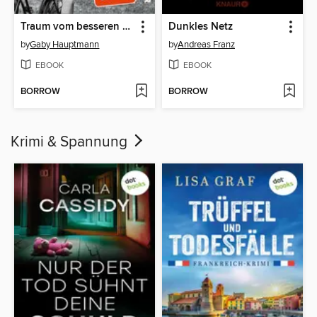
Traum vom besseren Leben
Dunkles Netz
by
Gaby Hauptmann
by
Andreas Franz
EBOOK
EBOOK
BORROW
BORROW
Krimi & Spannung