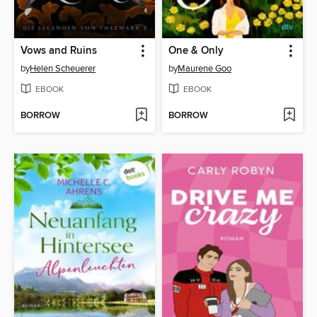
Vows and Ruins
One & Only
by
Helen Scheuerer
by
Maurene Goo
EBOOK
EBOOK
BORROW
BORROW