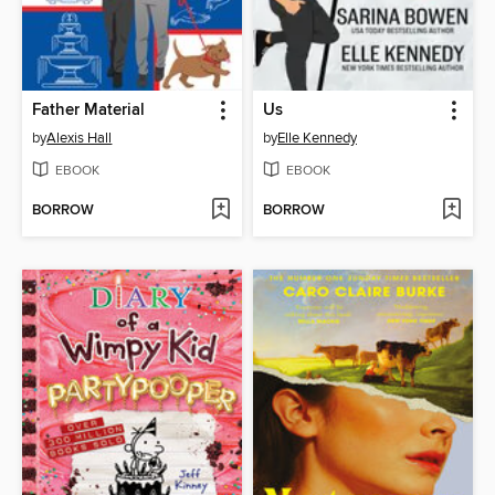
Father Material
Us
by
Alexis Hall
by
Elle Kennedy
EBOOK
EBOOK
BORROW
BORROW