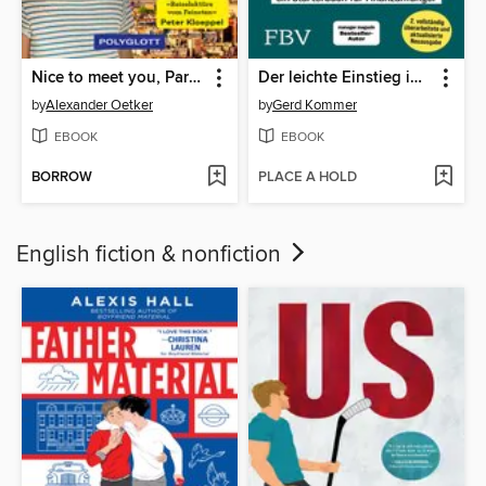
Nice to meet you, Paris!
Der leichte Einstieg in die Welt der ETFs
by
Alexander Oetker
by
Gerd Kommer
EBOOK
EBOOK
BORROW
PLACE A HOLD
English fiction & nonfiction