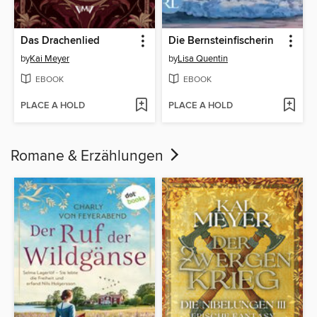
Das Drachenlied
Die Bernsteinfischerin
by
Kai Meyer
by
Lisa Quentin
EBOOK
EBOOK
PLACE A HOLD
PLACE A HOLD
Romane & Erzählungen