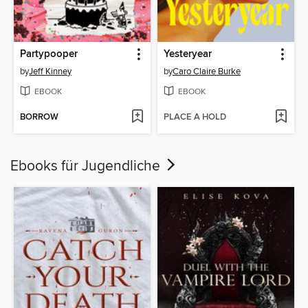
Partypooper
Yesteryear
by
Jeff Kinney
by
Caro Claire Burke
EBOOK
EBOOK
BORROW
PLACE A HOLD
Ebooks für Jugendliche