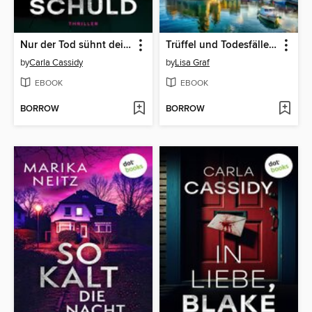
Nur der Tod sühnt deine Schuld
Trüffel und Todesfälle--oder
by
Carla Cassidy
by
Lisa Graf
EBOOK
EBOOK
BORROW
BORROW