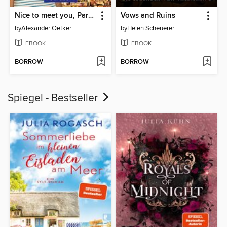
Nice to meet you, Paris!
Vows and Ruins
by
Alexander Oetker
by
Helen Scheuerer
EBOOK
EBOOK
BORROW
BORROW
Spiegel - Bestseller