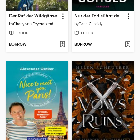
Der Ruf der Wildgänse
Nur der Tod sühnt deine Schuld
by
Charly von Feyerabend
by
Carla Cassidy
EBOOK
EBOOK
BORROW
BORROW