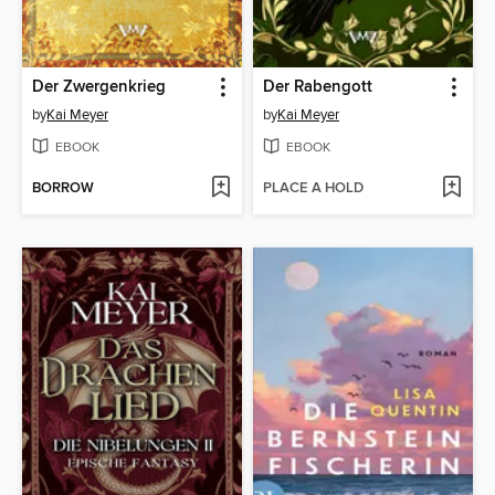
Der Zwergenkrieg
Der Rabengott
by
Kai Meyer
by
Kai Meyer
EBOOK
EBOOK
BORROW
PLACE A HOLD