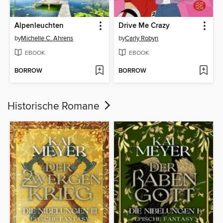
Alpenleuchten
Drive Me Crazy
by
Michelle C. Ahrens
by
Carly Robyn
EBOOK
EBOOK
BORROW
BORROW
Historische Romane