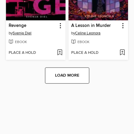
Revenge
A Lesson in Murder
by
Svenja Diel
by
Celine Leonora
EBOOK
EBOOK
PLACE A HOLD
PLACE A HOLD
LOAD MORE